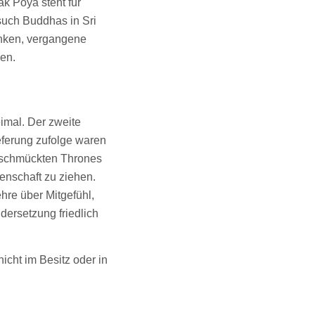
k Poya steht für
such Buddhas in Sri
enken, vergangene
ken.
imal. Der zweite
eferung zufolge waren
geschmückten Thrones
enschaft zu ziehen.
re über Mitgefühl,
dersetzung friedlich
icht im Besitz oder in