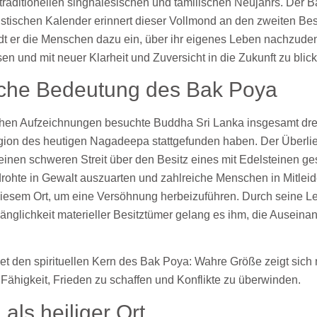
traditionellen singhalesischen und tamilischen Neujahrs. Der Ba
stischen Kalender erinnert dieser Vollmond an den zweiten Be
ädt er die Menschen dazu ein, über ihr eigenes Leben nachzud
en und mit neuer Klarheit und Zuversicht in die Zukunft zu blic
ische Bedeutung des Bak Poya
hen Aufzeichnungen besuchte Buddha Sri Lanka insgesamt dre
egion des heutigen Nagadeepa stattgefunden haben. Der Überli
einen schweren Streit über den Besitz eines mit Edelsteinen 
 drohte in Gewalt auszuarten und zahlreiche Menschen in Mitleid
iesem Ort, um eine Versöhnung herbeizuführen. Durch seine Leh
änglichkeit materieller Besitztümer gelang es ihm, die Auseinan
et den spirituellen Kern des Bak Poya: Wahre Größe zeigt sich n
 Fähigkeit, Frieden zu schaffen und Konflikte zu überwinden.
ls heiliger Ort