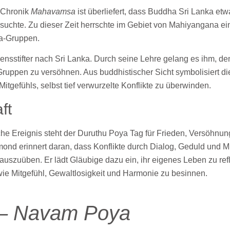
n Chronik
Mahavamsa
ist überliefert, dass Buddha Sri Lanka e
suchte. Zu dieser Zeit herrschte im Gebiet von Mahiyangana ei
a-Gruppen.
nsstifter nach Sri Lanka. Durch seine Lehre gelang es ihm, de
Gruppen zu versöhnen. Aus buddhistischer Sicht symbolisiert die
itgefühls, selbst tief verwurzelte Konflikte zu überwinden.
ft
che Ereignis steht der Duruthu Poya Tag für Frieden, Versöhnun
ond erinnert daran, dass Konflikte durch Dialog, Geduld und M
uszuüben. Er lädt Gläubige dazu ein, ihr eigenes Leben zu refl
ie Mitgefühl, Gewaltlosigkeit und Harmonie zu besinnen.
 – Navam Poya