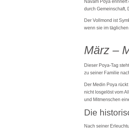
Navam Poya erinnert d
durch Gemeinschaft, D
Der Vollmond ist Symb
wenn sie im tägliche
März – 
Dieser Poya-Tag steh
zu seiner Familie nac
Der Medin Poya rückt 
nicht losgelöst vom A
und Mitmenschen eine 
Die histor
Nach seiner Erleucht