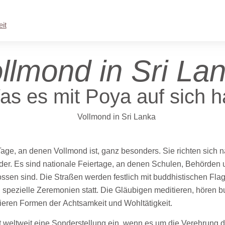
ka
it
T
llmond in Sri La
s es mit Poya auf sich h
 Tage, an denen Vollmond ist, ganz besonders. Sie richten sich
er. Es sind nationale Feiertage, an denen Schulen, Behörden 
ossen sind. Die Straßen werden festlich mit buddhistischen Fl
 spezielle Zeremonien statt. Die Gläubigen meditieren, hören b
ieren Formen der Achtsamkeit und Wohltätigkeit.
 weltweit eine Sonderstellung ein, wenn es um die Verehrung 