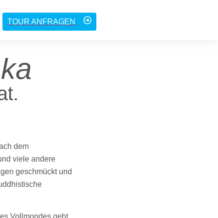
TOUR ANFRAGEN
nka
at.
 nach dem
und viele andere
aggen geschmückt und
uddhistische
des Vollmondes geht.