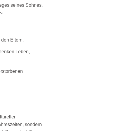
Weges seines Sohnes.
ya.
den Eltern.
chenken Leben,
erstorbenen
tureller
ahreszeiten, sondern