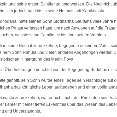
keln und seine ersten Schüler zu unterweisen. Die Nachricht übe
te sich jedoch bald bis in seine Heimatstadt Kapilavastu.
ddhodana, hatte seinen Sohn Siddhartha Gautama viele Jahre n
ichen Palast verlassen hatte, um nach Antworten auf die Fragen 
suchen, wusste seine Familie nichts über seinen Verbleib.
h in seine Heimat zurückkehrte, begegnete er seinem Vater, se
seinem Sohn Rahula und vielen anderen Angehörigen wieder. 
historischen Hintergrund des Medin Poya.
en Überlieferungen berichtet von der Begegnung Buddhas mit s
te gehofft, sein Sohn würde eines Tages sein Nachfolger auf d
ddhartha das königliche Leben aufgegeben und einen völlig an
avastu zurückkehrte, war er nicht mehr der Prinz, den sein Vate
ter Lehrer mit einer tiefen Erkenntnis über das Wesen des Leb
ng und Unverständnis.